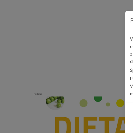
P
W
c
z
d
S
p
W
m
reklama