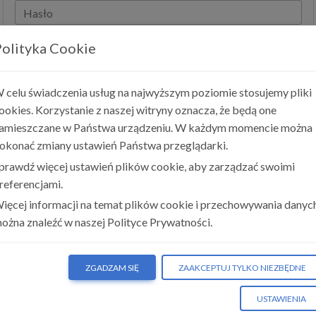
Hasło
olityka Cookie
ZALOGUJ SIĘ
Zapomniałeś hasła?
 celu świadczenia usług na najwyższym poziomie stosujemy pliki
ookies. Korzystanie z naszej witryny oznacza, że będą one
Nie masz konta?
amieszczane w Państwa urządzeniu. W każdym momencie można
okonać zmiany ustawień Państwa przeglądarki.
UTWÓRZ BEZPŁATNE KONTO
prawdź więcej ustawień plików cookie, aby zarządzać swoimi
referencjami.
ięcej informacji na temat plików cookie i przechowywania danyc
ożna znaleźć w naszej Polityce Prywatności.
ZGADZAM SIĘ
ZAAKCEPTUJ TYLKO NIEZBĘDNE
USTAWIENIA