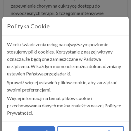
zapewnienie chorym na cukrzycę dostępu do
nowoczesnych terapii. Szczególnie intensywne
działania zostały podjęte na rzecz wprowadzenia na
Polityka Cookie
listę leków refundowanych długodziałającego analogu
insuliny Toujeo. W tej sprawie Polskie Stowarzyszenie
Diabetyków wystosowało listy do Ministra Zdrowia
W celu świadczenia usług na najwyższym poziomie
Konstantego Radziwiłła oraz do Dyrektora Gabinetu
stosujemy pliki cookies. Korzystanie z naszej witryny
Politycznego Ministra Zdrowia Tomasza Matyni.
oznacza, że będą one zamieszczane w Państwa
Pacjenci chorzy na cukrzycę mają nadzieję, ze
urządzeniu. W każdym momencie można dokonać zmiany
długodziałający analog insuliny Toujeo od 1 stycznia
ustawień Państwa przeglądarki.
2017 r. będzie refundowany. Więcej informacji:
Sprawdź więcej ustawień plików cookie, aby zarządzać
http://diabetyk.org.pl/pisma-do-ministerstwa-
swoimi preferencjami.
zdrowia-w-sprawie-insuliny-toujeo/
Więcej informacji na temat plików cookie i
przechowywania danych można znaleźć w naszej Polityce
Prywatności.
Autor:
Oprac. Alicja Paciorek-Kolbus
Udostępnij:
Data publikacji:
2016-12-01