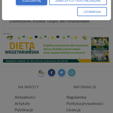
ZGADZAM SIĘ
ZAAKCEPTUJ TYLKO NIEZBĘDNE
Źródło:
Informacja prasowa
USTAWIENIA
Słowa kluczowe:
Polskie Stowarzyszenie
Diabetyków, insulina Toujeo, leki refundowane
reklama
NA SKRÓTY
INFORMACJE
Aktualności
Regulaminy
Artykuły
Polityka prywatności
Publikacje
Licencja