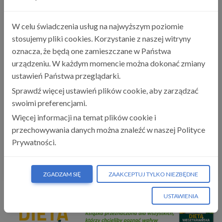
2022-03
Leki roślinne w Polsce i na świecie. Aspekty praktyczne
W celu świadczenia usług na najwyższym poziomie
stosujemy pliki cookies. Korzystanie z naszej witryny
2021-02
Profilaktyka i leczenie zakażeń układu moczowego u
oznacza, że będą one zamieszczane w Państwa
dorosłych
urządzeniu. W każdym momencie można dokonać zmiany
ustawień Państwa przeglądarki.
2019-12
Wzorce żywieniowe, suplementacja i składniki
Sprawdź więcej ustawień plików cookie, aby zarządzać
odżywcze w płodności kobiet
swoimi preferencjami.
2019-08
Więcej informacji na temat plików cookie i
Rola suplementacji testosteronu w psychiatrii
przechowywania danych można znaleźć w naszej Polityce
2019-02
Prywatności.
Wpływ koenzymu Q10 na insulinooporność
Aktualności:
ZGADZAM SIĘ
ZAAKCEPTUJ TYLKO NIEZBĘDNE
reklama
USTAWIENIA