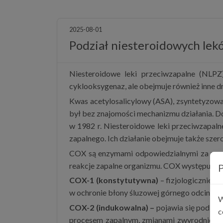
2025-08-01
Podział niesteroidowych lek
Niesteroidowe leki przeciwzapalne (NLPZ)
cyklooksygenaz, ale obejmuje również inne 
Kwas acetylosalicylowy (ASA), zsyntetyzowa
był bez znajomości mechanizmu działania. D
w 1982 r. Niesteroidowe leki przeciwzapaln
zapalnego. Ich działanie obejmuje także sze
COX są enzymami odpowiedzialnymi za przek
reakcje zapalne organizmu. COX występuje w
P
COX-1 (konstytutywna)
– fizjologicznie w
w ochronie błony śluzowej górnego odcink
W
COX-2 (indukowalna) –
pojawia się pod wp
c
procesem zapalnym, zmianami zwyrodnieniow