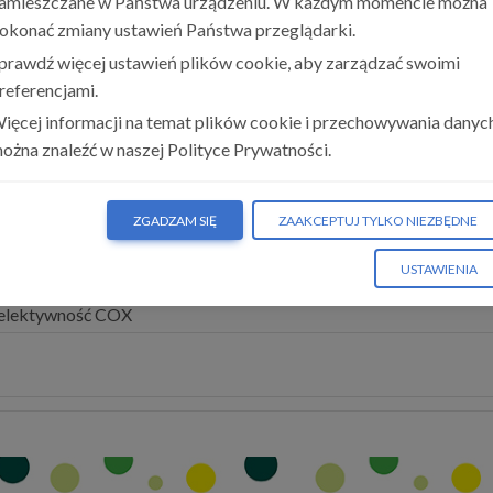
amieszczane w Państwa urządzeniu. W każdym momencie można
rączki, zapalenia i bólu.
okonać zmiany ustawień Państwa przeglądarki.
alizowanej w OUN (prawdopodobny mechanizm działania paracetam
prawdź więcej ustawień plików cookie, aby zarządzać swoimi
referencjami.
ięcej informacji na temat plików cookie i przechowywania danyc
Czytaj pełny tekst
ożna znaleźć w naszej Polityce Prywatności.
ZGADZAM SIĘ
ZAAKCEPTUJ TYLKO NIEZBĘDNE
USTAWIENIA
selektywność COX