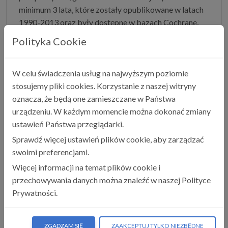
minimum 3 lata, które zostały opublikowane w latach
1990-2013 oraz były dostępne w bazach Cochrane,
Medline, Medline in-process, Embase, CAB Abstracts,
Polityka Cookie
ISI oraz BIOSIS. Ostatecznie w metaanalizie wzięto
pod uwagę 22 badania kliniczne, porównujące wpływ
przyjmowanego błonnika na występowanie
W celu świadczenia usług na najwyższym poziomie
incydentów sercowo-naczyniowych oraz choroby
stosujemy pliki cookies. Korzystanie z naszej witryny
wieńcowej, w zależności od dziennej dawki, rodzaju
oznacza, że będą one zamieszczane w Państwa
błonnika oraz jego źródła w diecie.
urządzeniu. W każdym momencie można dokonać zmiany
ustawień Państwa przeglądarki.
Po przeprowadzeniu analizy zaobserwowano
korzystny wpływ przyjmowania błonnika
Sprawdź więcej ustawień plików cookie, aby zarządzać
pokarmowego w codziennej diecie z 9-procentową
swoimi preferencjami.
redukcją ryzyka wystąpienia zdarzeń sercowo-
Więcej informacji na temat plików cookie i
naczyniowych (RR 0.91 dla 7 g/dzień, 95% CI 0.88-
przechowywania danych można znaleźć w naszej Polityce
0.94) oraz choroby wieńcowej (RR 0.91, 95% CI 0.87-
Prywatności.
0.94). Korzystne właściwości błonnika w obniżaniu
ryzyka sercowo-naczyniowego rosły wraz ze
ZGADZAM SIĘ
ZAAKCEPTUJ TYLKO NIEZBĘDNE